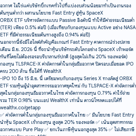
อวกาศ ไม่ใช่แค่บริษัทบิ๊กเทคทั่วไปที่แบ่งงบส่วนน้อยมาทำเป็นงานรอง
ต้นทุนต่ำกว่า ผสานนโยบาย Fast Entry สู่หุ้น SpaceX
ORBX ETF บริหารจัดการแบบ Passive อิงดัชนี ทำให้มีค่าธรรมเนียมต่ำ
(TER) เพียง 0.5% ต่อปี (เมื่อเทียบกับกองทุนแบบ Active อย่าง NASA
ETF ที่มีค่าธรรมเนียมต้นทางสูงถึง 0.94% ต่อปี)
นอกจากนี้ยังมีไฮไลต์สำคัญคือเกณฑ์ Fast Entry คาดการณ์ช่วงปลาย
เดือน มิ.ย. 2026 นี้ ที่จะนำหุ้นบริษัทระดับโลกอย่าง SpaceX เข้าพอร์ต
ทันทีโดยไม่ต้องรอรอบรีบาลานซ์ปกติ (สูงสุดไม่เกิน 20% ของพอร์ต)
กองทุน TLSPACE-X ค่าจัดการต่ำในกลุ่มธีมอวกาศ ปิดรอบเมื่อยอด IPO
ครบ 200 ล้าน ซื้อได้ที่ WealthX
-IPO 10 ถึง 15 มิ.ย. นี้ เตรียมพบกับกองทุน Series X ทางลัดสู่ ORBX
ETF รวมหุ้นผู้นำอุตสาหกรรมอวกาศยุคใหม่ กับ TLSPACE-X ค่าจัดการต่ำ
สุดในกลุ่มกองทุนธีมอวกาศในไทย ค่าจัดการกองทุน 0.79% ค่าใช้จ่าย
รวม TER 0.98% บนแอป WealthX เท่านั้น ดาวน์โหลดแอปได้ที่
wealthx.co/getapp
✅ ค่าจัดการต่ำในกลุ่มกองทุนธีมอวกาศในไทย ✅ มีนโยบาย Fast Entry
นำหุ้น SpaceX เข้ากองทุน สูงสุด 20% ของพอร์ต ✅ เน้นอุตสาหกรรม
อวกาศแบบ Pure Play ✅ ยกเว้นภาษีหุ้นนอกสูงสุด 35% ✅ ไม่เสียภาษี