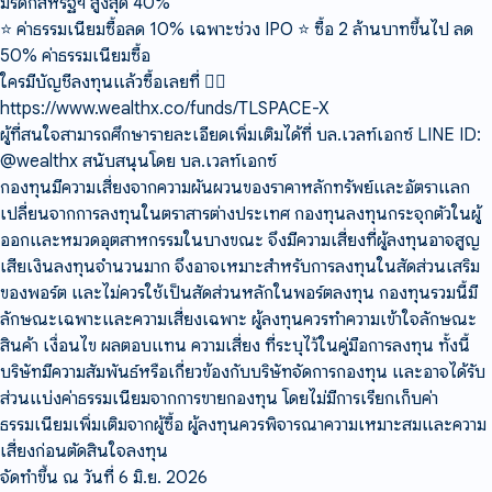
มรดกสหรัฐฯ สูงสุด 40%
⭐️ ค่าธรรมเนียมซื้อลด 10% เฉพาะช่วง IPO ⭐️ ซื้อ 2 ล้านบาทขึ้นไป ลด
50% ค่าธรรมเนียมซื้อ
ใครมีบัญชีลงทุนแล้วซื้อเลยที่ 👇🏻
https://www.wealthx.co/funds/TLSPACE-X
ผู้ที่สนใจสามารถศึกษารายละเอียดเพิ่มเติมได้ที่ บล.เวลท์เอกซ์ LINE ID:
@wealthx สนับสนุนโดย บล.เวลท์เอกซ์
กองทุนมีความเสี่ยงจากความผันผวนของราคาหลักทรัพย์และอัตราแลก
เปลี่ยนจากการลงทุนในตราสารต่างประเทศ กองทุนลงทุนกระจุกตัวในผู้
ออกและหมวดอุตสาหกรรมในบางขณะ จึงมีความเสี่ยงที่ผู้ลงทุนอาจสูญ
เสียเงินลงทุนจำนวนมาก จึงอาจเหมาะสำหรับการลงทุนในสัดส่วนเสริม
ของพอร์ต และไม่ควรใช้เป็นสัดส่วนหลักในพอร์ตลงทุน กองทุนรวมนี้มี
ลักษณะเฉพาะและความเสี่ยงเฉพาะ ผู้ลงทุนควรทำความเข้าใจลักษณะ
สินค้า เงื่อนไข ผลตอบแทน ความเสี่ยง ที่ระบุไว้ในคู่มือการลงทุน ทั้งนี้
บริษัทมีความสัมพันธ์หรือเกี่ยวข้องกับบริษัทจัดการกองทุน และอาจได้รับ
ส่วนแบ่งค่าธรรมเนียมจากการขายกองทุน โดยไม่มีการเรียกเก็บค่า
ธรรมเนียมเพิ่มเติมจากผู้ซื้อ ผู้ลงทุนควรพิจารณาความเหมาะสมและความ
เสี่ยงก่อนตัดสินใจลงทุน
จัดทำขึ้น ณ วันที่ 6 มิ.ย. 2026