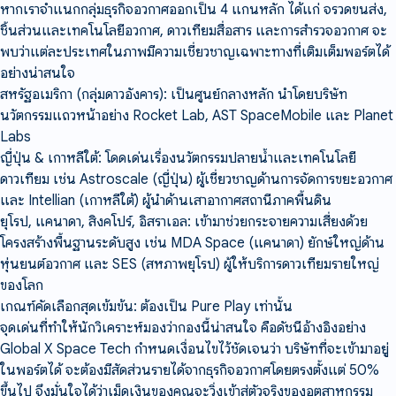
หากเราจำแนกกลุ่มธุรกิจอวกาศออกเป็น 4 แกนหลัก ได้แก่ จรวดขนส่ง,
ชิ้นส่วนและเทคโนโลยีอวกาศ, ดาวเทียมสื่อสาร และการสำรวจอวกาศ จะ
พบว่าแต่ละประเทศในภาพมีความเชี่ยวชาญเฉพาะทางที่เติมเต็มพอร์ตได้
อย่างน่าสนใจ
สหรัฐอเมริกา (กลุ่มดาวอังคาร): เป็นศูนย์กลางหลัก นำโดยบริษัท
นวัตกรรมแถวหน้าอย่าง Rocket Lab, AST SpaceMobile และ Planet
Labs
ญี่ปุ่น & เกาหลีใต้: โดดเด่นเรื่องนวัตกรรมปลายน้ำและเทคโนโลยี
ดาวเทียม เช่น Astroscale (ญี่ปุ่น) ผู้เชี่ยวชาญด้านการจัดการขยะอวกาศ
และ Intellian (เกาหลีใต้) ผู้นำด้านเสาอากาศสถานีภาคพื้นดิน
ยุโรป, แคนาดา, สิงคโปร์, อิสราเอล: เข้ามาช่วยกระจายความเสี่ยงด้วย
โครงสร้างพื้นฐานระดับสูง เช่น MDA Space (แคนาดา) ยักษ์ใหญ่ด้าน
หุ่นยนต์อวกาศ และ SES (สหภาพยุโรป) ผู้ให้บริการดาวเทียมรายใหญ่
ของโลก
เกณฑ์คัดเลือกสุดเข้มข้น: ต้องเป็น Pure Play เท่านั้น
จุดเด่นที่ทำให้นักวิเคราะห์มองว่ากองนี้น่าสนใจ คือดัชนีอ้างอิงอย่าง
Global X Space Tech กำหนดเงื่อนไขไว้ชัดเจนว่า บริษัทที่จะเข้ามาอยู่
ในพอร์ตได้ จะต้องมีสัดส่วนรายได้จากธุรกิจอวกาศโดยตรงตั้งแต่ 50%
ขึ้นไป จึงมั่นใจได้ว่าเม็ดเงินของคุณจะวิ่งเข้าสู่ตัวจริงของอุตสาหกรรม