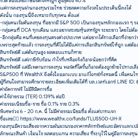
ชีวิต ต้องเสียภาษีมรดกสหรัฐฯ สูงสุดถึง 40%
แต่การลงทุนผ่านกองทุนรวมไทย ช่วยลดความกังวลในประเด็นนี้ลงได้
ดังนั้น กองทุนนี้จึงเหมาะกับทุกคน ตั้งแต่
-กลุ่มคนเริ่มต้นลงทุน ที่อยากมี S&P 500 เป็นกองทุนหลักกองแรก ๆ ข
-กลุ่มคนที่ DCA ทุกเดือน และอยากสะสมหุ้นสหรัฐฯ ระยะยาว โดยไม่ต้อ
-อีกกลุ่มคือ คนที่เคยลงทุนตรงต่างประเทศ แต่อยากได้ทางเลือกที่ง่ายก
เพราะสุดท้ายแล้ว การลงทุนที่ดีไม่ได้มีแค่การเลือกสินทรัพย์ให้ถูก แต่ต้
สินทรัพย์ดี แต่ต้นทุนสูง ผลตอบแทนก็หาย
สินทรัพย์ดี แต่ภาษีซับซ้อน กำไรที่เหลือจริงก็อาจน้อยกว่าที่คิด
สินทรัพย์ดี แต่มีเพดานการลงทุน พอร์ตที่โตขึ้นก็อาจต้องถูกย้ายไปทางเลือ
S&P500 ที่ WealthX จึงตั้งใจออกแบบ มาแก้โจทย์ทั้งหมดนี้ เพื่อคนไทยทุ
ผู้ที่สนใจสามารถศึกษารายละเอียดเพิ่มเติมได้ที่ บล.เวลท์เอกซ์ LINE I
ค่าจัดการฟรี ไม่มีลิมิตการซื้อ
ค่าใช้จ่ายรวม (TER) 0.139% ต่อปี
ค่าธรรมเนียมซื้อ-ขาย ซื้อ 0.1% ขาย 0.3%
พิเศษช่วง 6 - 20 ก.ค. นี้ ไม่มีค่าธรรมเนียมซื้อ ตั้งแต่บาทแรก
ซื้อเลย👇🏻
https://www.wealthx.co/funds/TLUS500-UH-X
กองทุนมีความเสี่ยงจากความผันผวนของราคาหลักทรัพย์และอัตราแลกเปลี
ลักษณะสินค้า เงื่อนไข ผลตอบแทน ความเสี่ยง ที่ระบุไว้ในคู่มือการลงทุ