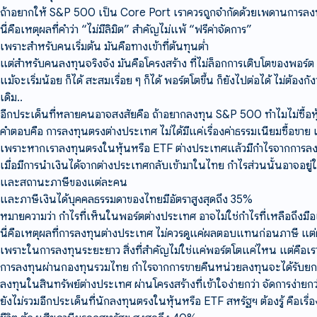
ถ้าอยากให้ S&P 500 เป็น Core Port เราควรถูกจำกัดด้วยเพดานการลง
นี่คือเหตุผลที่คำว่า “ไม่มีลิมิต” สำคัญไม่แพ้ “ฟรีค่าจัดการ”
เพราะสำหรับคนเริ่มต้น มันคือทางเข้าที่ต้นทุนต่ำ
แต่สำหรับคนลงทุนจริงจัง มันคือโครงสร้าง ที่ไม่ล็อกการเติบโตของพอร์ต
แม้จะเริ่มน้อย ก็ได้ สะสมเรื่อย ๆ ก็ได้ พอร์ตโตขึ้น ก็ยังไปต่อได้ ไม่ต้อ
เดิม..
อีกประเด็นที่หลายคนอาจสงสัยคือ ถ้าอยากลงทุน S&P 500 ทำไมไม่ซื้อ
คำตอบคือ การลงทุนตรงต่างประเทศ ไม่ได้มีแค่เรื่องค่าธรรมเนียมซื้อขาย แต
เพราะหากเราลงทุนตรงในหุ้นหรือ ETF ต่างประเทศแล้วมีกำไรจากการล
เมื่อมีการนำเงินได้จากต่างประเทศกลับเข้ามาในไทย กำไรส่วนนั้นอาจอยู่
และสถานะภาษีของแต่ละคน
และภาษีเงินได้บุคคลธรรมดาของไทยมีอัตราสูงสุดถึง 35%
หมายความว่า กำไรที่เห็นในพอร์ตต่างประเทศ อาจไม่ใช่กำไรที่เหลือถึงมือ
นี่คือเหตุผลที่การลงทุนต่างประเทศ ไม่ควรดูแค่ผลตอบแทนก่อนภาษี แต่ต้อง
เพราะในการลงทุนระยะยาว สิ่งที่สำคัญไม่ใช่แค่พอร์ตโตแค่ไหน แต่คือ
การลงทุนผ่านกองทุนรวมไทย กำไรจากการขายคืนหน่วยลงทุนจะได้รับยกเว้
ลงทุนในสินทรัพย์ต่างประเทศ ผ่านโครงสร้างที่เข้าใจง่ายกว่า จัดการง่าย
ยังไม่รวมอีกประเด็นที่นักลงทุนตรงในหุ้นหรือ ETF สหรัฐฯ ต้องรู้ คือเร