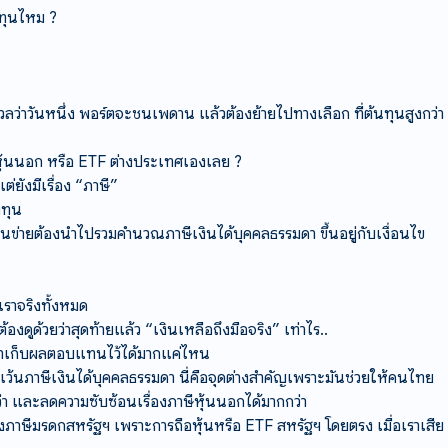
ทุนไหม ?
งกังวลว่าวันหนึ่ง พอร์ตจะชนเพดาน แล้วต้องย้ายไปทางเลือก ที่ต้นทุนสูงกว่า
หุ้นนอก หรือ ETF ต่างประเทศเองเลย ?
่ยังมีเรื่อง “ภาษี”
งทุน
ในข่ายต้องนำไปรวมคำนวณภาษีเงินได้บุคคลธรรมดา ขึ้นอยู่กับเงื่อนไข
เราจริงทั้งหมด
ดูด้วยว่าสุดท้ายแล้ว “เงินเหลือถึงมือจริง” เท่าไร..
เราเก็บผลตอบแทนไว้ได้มากแค่ไหน
นภาษีเงินได้บุคคลธรรมดา นี่คือจุดต่างสำคัญเพราะมันช่วยให้คนไทย
กว่า และลดความซับซ้อนเรื่องภาษีหุ้นนอกได้มากกว่า
ื่องภาษีมรดกสหรัฐฯ เพราะการถือหุ้นหรือ ETF สหรัฐฯ โดยตรง เมื่อเราเสีย