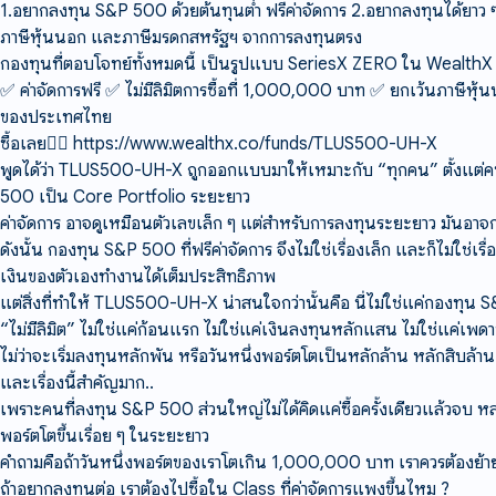
1.อยากลงทุน S&P 500 ด้วยต้นทุนต่ำ ฟรีค่าจัดการ 2.อยากลงทุนได้ยาว 
ภาษีหุ้นนอก และภาษีมรดกสหรัฐฯ จากการลงทุนตรง
กองทุนที่ตอบโจทย์ทั้งหมดนี้ เป็นรูปแบบ SeriesX ZERO ใน Wealth
✅ ค่าจัดการฟรี ✅ ไม่มีลิมิตการซื้อที่ 1,000,000 บาท ✅ ยกเว้นภาษีห
ของประเทศไทย
ซื้อเลย👇🏻
https://www.wealthx.co/funds/TLUS500-UH-X
พูดได้ว่า TLUS500-UH-X ถูกออกแบบมาให้เหมาะกับ “ทุกคน” ตั้งแต่คนท
500 เป็น Core Portfolio ระยะยาว
ค่าจัดการ อาจดูเหมือนตัวเลขเล็ก ๆ แต่สำหรับการลงทุนระยะยาว มันอา
ดังนั้น กองทุน S&P 500 ที่ฟรีค่าจัดการ จึงไม่ใช่เรื่องเล็ก และก็ไม่ใช่เ
เงินของตัวเองทำงานได้เต็มประสิทธิภาพ
แต่สิ่งที่ทำให้ TLUS500-UH-X น่าสนใจกว่านั้นคือ นี่ไม่ใช่แค่กองทุน 
“ไม่มีลิมิต” ไม่ใช่แค่ก้อนแรก ไม่ใช่แค่เงินลงทุนหลักแสน ไม่ใช่แค่
ไม่ว่าจะเริ่มลงทุนหลักพัน หรือวันหนึ่งพอร์ตโตเป็นหลักล้าน หลักสิบล้าน 
และเรื่องนี้สำคัญมาก..
เพราะคนที่ลงทุน S&P 500 ส่วนใหญ่ไม่ได้คิดแค่ซื้อครั้งเดียวแล้วจบ
พอร์ตโตขึ้นเรื่อย ๆ ในระยะยาว
คำถามคือถ้าวันหนึ่งพอร์ตของเราโตเกิน 1,000,000 บาท เราควรต้องย้ายเ
ถ้าอยากลงทุนต่อ เราต้องไปซื้อใน Class ที่ค่าจัดการแพงขึ้นไหม ?