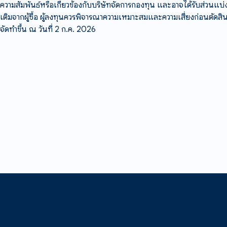
ความสัมพันธ์หรือเกี่ยวข้องกับบริษัทจัดการกองทุน และอาจได้รับส่วนแบ่
เติมจากผู้ซื้อ ผู้ลงทุนควรพิจารณาความเหมาะสมและความเสี่ยงก่อนตัดส
จัดทำขึ้น ณ วันที่ 2 ก.ค. 2026
ติดต่อเรา | ร้องเรียน | แจ้งเบาะแส
อีเมล:
contact@wealthx.co
ไลน์:
@wealthx