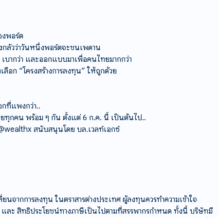
องพอร์ต
งกลัวว่าวันหนึ่งพอร์ตจะชนเพดาน
ว่า เบากว่า และออกแบบมาเพื่อคนไทยมากกว่า
องเลือก “โครงสร้างการลงทุน” ให้ถูกด้วย
กที่แพงกว่า..
กคน พร้อม ๆ กัน ตั้งแต่ 6 ก.ค. นี้ เป็นต้นไป..
D: @wealthx สนับสนุนโดย บล.เวลท์เอกซ์
่ยนจากการลงทุน ในตราสารต่างประเทศ ผู้ลงทุนควรทำความเข้าใจ
น และ สิทธิประโยชน์ทางภาษีเป็นไปตามที่สรรพากรกำหนด ทั้งนี้ บริษัทมี